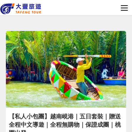
【私人小包團】越南峴港｜五日套裝｜贈送
全程中文導遊｜全程無購物｜保證成團｜桃