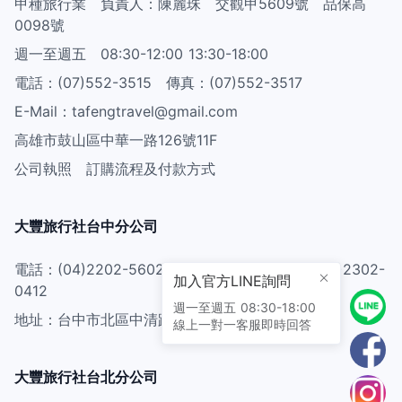
甲種旅行業 負責人：陳麗珠 交觀甲5609號 品保高
0098號
週一至週五 08:30-12:00 13:30-18:00
電話：(07)552-3515 傳真：(07)552-3517
E-Mail：tafengtravel@gmail.com
高雄市鼓山區中華一路126號11F
公司執照
訂購流程及付款方式
大豐旅行社台中分公司
電話：(04)2202-5602 2202-5603 傳真：(04)2302-
加入官方LINE詢問
0412
週一至週五 08:30-18:00
地址：台中市北區中清路一段89號3樓321室
線上一對一客服即時回答
大豐旅行社台北分公司