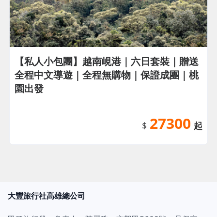
【私人小包團】越南峴港｜六日套裝｜贈送
全程中文導遊｜全程無購物｜保證成團｜桃
園出發
27300
$
起
大豐旅行社高雄總公司