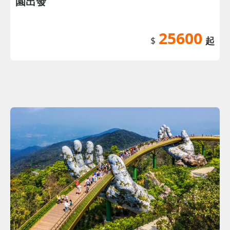
園出發
25600
$
起