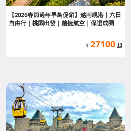
【2026春節過年早鳥促銷】越南峴港｜六日
自由行｜桃園出發｜越捷航空｜保證成團
27100
$
起